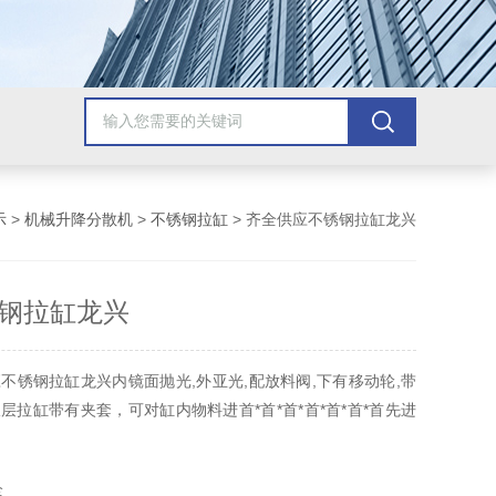
示
>
机械升降分散机
>
不锈钢拉缸
> 齐全供应不锈钢拉缸龙兴
钢拉缸龙兴
不锈钢拉缸龙兴内镜面抛光,外亚光,配放料阀,下有移动轮,带
层拉缸带有夹套，可对缸内物料进首*首*首*首*首*首*首先进
全