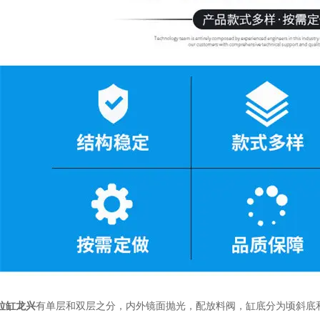
拉缸龙兴
有单层和双层之分，内外镜面抛光，配放料阀，缸底分为顷斜底