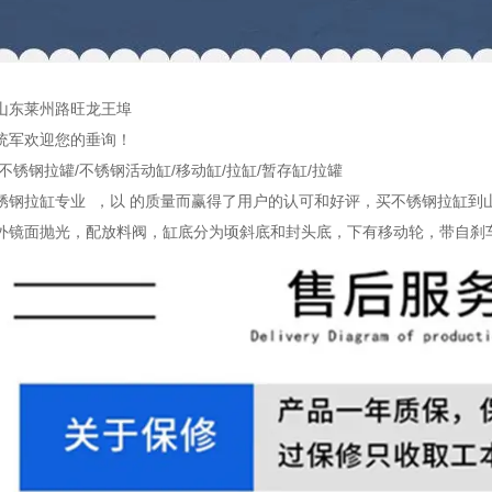
山东莱州路旺龙王埠
统军欢迎您的垂询！
不锈钢拉罐/不锈钢活动缸/移动缸/拉缸/暂存缸/拉罐
锈钢拉缸专业 ，以 的质量而赢得了用户的认可和好评，买不锈钢拉缸到
外镜面抛光，配放料阀，缸底分为顷斜底和封头底，下有移动轮，带自刹