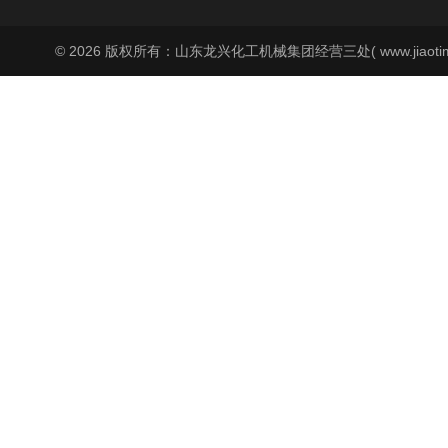
© 2026 版权所有：山东龙兴化工机械集团经营三处( www.jiaoti