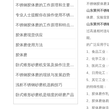
不锈钢胶体磨
不锈钢胶体磨的工作原理和主要特点
山东莱州不锈
专业人士提醒你在操作使用不锈钢胶体磨时一定要注意这些事
体磨、实验室
山东莱州不锈
不锈钢胶体磨的工作原理和特点是什么？主要应用在哪些领域？
过高速相对连
胶体磨现货供应
能。
胶体磨使用方法
的广泛应用于
1
、食品工业：
胶体磨
2
、化学工业：
卧式锥形砂磨机安装及操作注意事项
3
、医药工业：
4
、日用化工：
不锈钢胶体磨的现状与发展趋势
5
、其它工业：
浅析不锈钢砂磨机选购技巧
的特殊性能：
1
、胶体磨作乳
卧式锥形砂磨机是细度的研磨产品
2
、胶体磨做易
3
、胶体磨做流