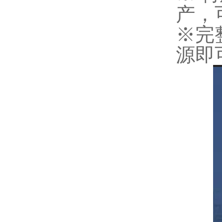
产，
※完
源即