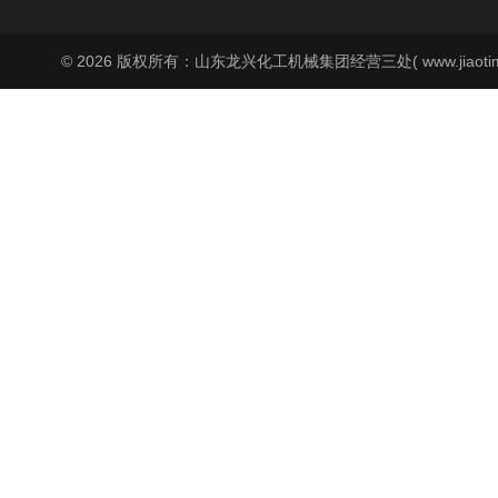
© 2026 版权所有：山东龙兴化工机械集团经营三处( www.jiaoti