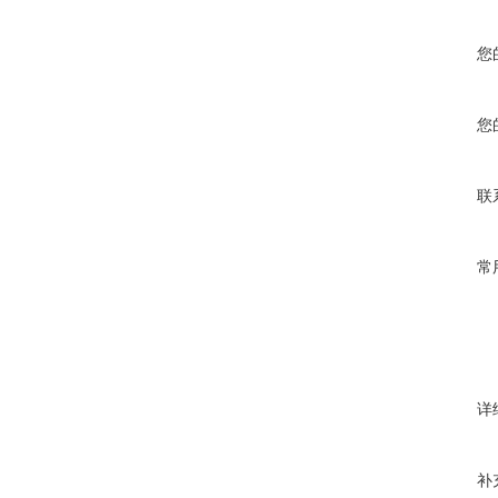
您
您
联
常
详
补