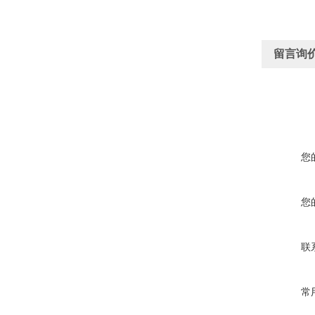
留言询
您
您
联
常