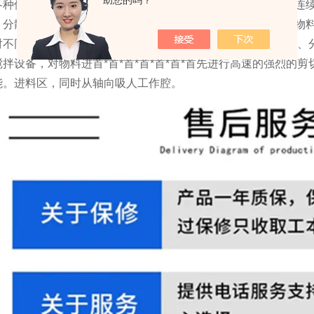
助您的吗？
种位置；普通及防爆配置，安全可靠，操作维护简单；生产连续性
，分散效果好，生产效率高，运转平稳，安装简便。针对不同物
不同粘度浆状的液体原料进首*首*首*首*首*首*首先进行粉
拌设备，对物料进首*首*首*首*首*首*首先进行高速的强烈
能。进料区，同时从轴向吸人工作腔。