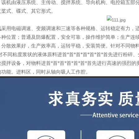
，该机由液压系统、主传动、搅拌系统、导向机构、电控箱五部
义桨式、碟式、其它形式。
机
采用电磁调速、变频调速和三速等各种规格、运转稳定有力，
种位置；普通及防爆配置，安全可靠，操作维护简单；生产连续性
，分散效果好，生产效率高，运转平稳，安装简便。针对不同物
对不同粘度浆状的液体原料进首*首*首*首*首*首*首先进行粉
搅拌设备，对物料进首*首*首*首*首*首*首先进行高速的强
的功能。进料区，同时从轴向吸人工作腔。