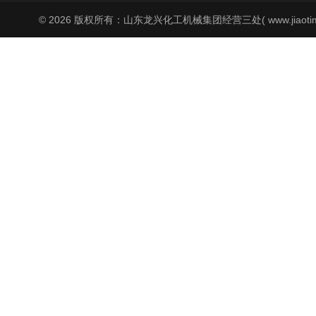
© 2026 版权所有：山东龙兴化工机械集团经营三处( www.jiaoti