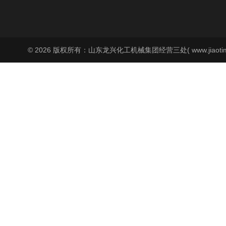
© 2026 版权所有：山东龙兴化工机械集团经营三处( www.jiaoti