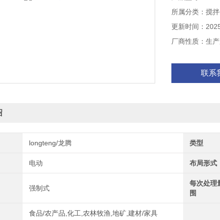
所属分类：搅拌
更新时间：2025-
厂商性质：生产
联系
绍
longteng/龙腾
类型
电动
布局形式
每次处理
强制式
围
食品/农产品,化工,农林牧渔,地矿,建材/家具