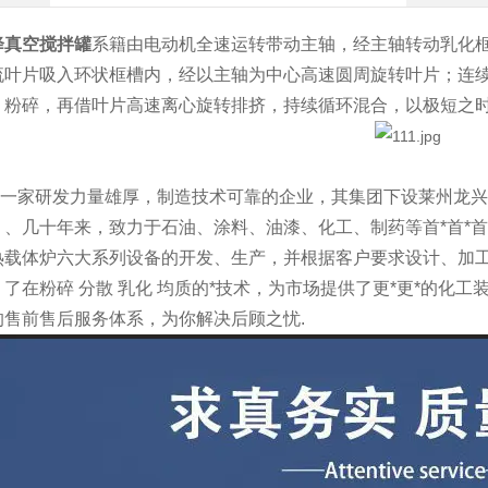
降真空搅拌罐
系籍由电动机全速运转带动主轴，经主轴转动乳化
流叶片吸入环状框槽内，经以主轴为中心高速圆周旋转叶片；连
、粉碎，再借叶片高速离心旋转排挤，持续循环混合，以极短之
一家研发力量雄厚，制造技术可靠的企业，其集团下设莱州龙兴
、几十年来，致力于石油、涂料、油漆、化工、制药等首*首*首
热载体炉六大系列设备的开发、生产，并根据客户要求设计、加
了在粉碎 分散 乳化 均质的*技术，为市场提供了更*更*的化
的售前售后服务体系，为你解决后顾之忧.