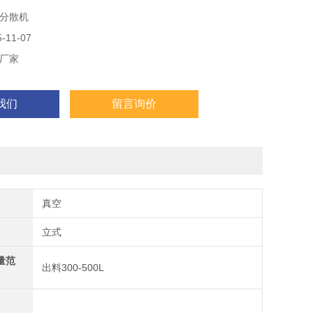
分散机
11-07
厂家
我们
留言询价
真空
立式
量范
出料300-500L