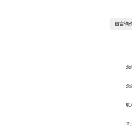
留言询
您
您
联
常