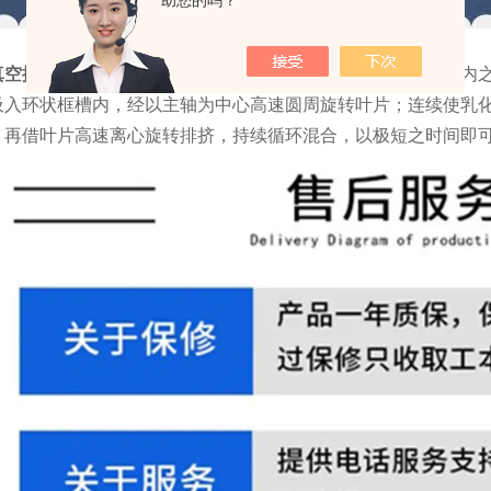
助您的吗？
真空搅拌罐
由电动机全速运转带动主轴，经主轴转动乳化框槽内
吸入环状框槽内，经以主轴为中心高速圆周旋转叶片；连续使乳
，再借叶片高速离心旋转排挤，持续循环混合，以极短之时间即