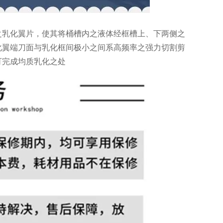
之乳化翼片，使其将桶槽内之液体经框槽上、下两侧之
化翼端刀面与乳化框间极小之间系高频率之强力切割剪
可完成均质乳化之处