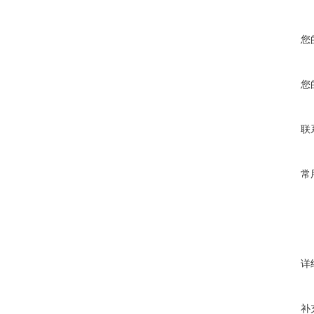
您
您
联
常
详
补