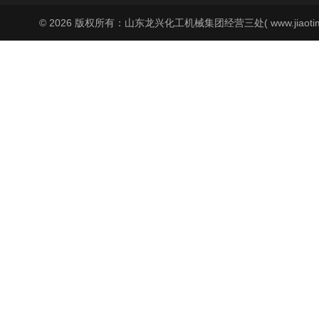
© 2026 版权所有：山东龙兴化工机械集团经营三处( www.jiaoti