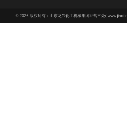
© 2026 版权所有：山东龙兴化工机械集团经营三处( www.jiaoti