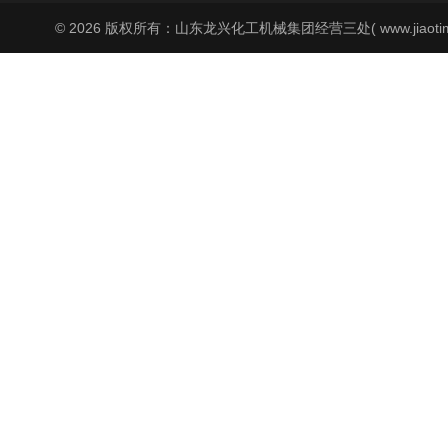
© 2026 版权所有：山东龙兴化工机械集团经营三处( www.jiaoti