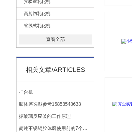
实验室乳化机
高剪切乳化机
管线式乳化机
查看全部
相关文章/ARTICLES
捏合机
胶体磨选型参考15853548638
搪玻璃反应釜的工作原理
简述不锈钢胶体磨使用前的7个准备工作