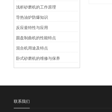
浅析砂磨机的工作原理
导热油炉防爆知识
反应釜特性与应用
圆盘制曲机的性能特点
混合机用途及特点
卧式砂磨机的维修与保养
联系我们