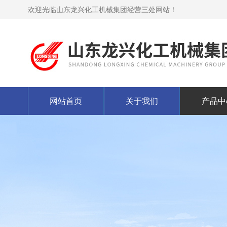
欢迎光临山东龙兴化工机械集团经营三处网站！
网站首页
关于我们
产品中