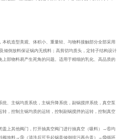
，本机造型美观、体积小、重量轻、与物料接触部分全部采用
以及倾倒放料保证锅内无残料；高剪切均质头，定转子结构设计
免上部物料易产生死角的问题。适用于精细的乳化、高品质的
系统、主锅均质系统，主锅升降系统，副锅搅拌系统，真空泵
运转，控制主锅均质的运转，控制副锅搅拌的运转，控制真空
闭盖上其他阀门，打开抽真空阀门进行抽真空（吸料）→⑥均
料阀放料→⑨（清洗后可升起锅盖倾倒排污再合盖）→⑩循环