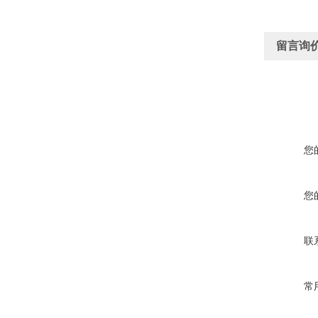
留言询
您
您
联
常