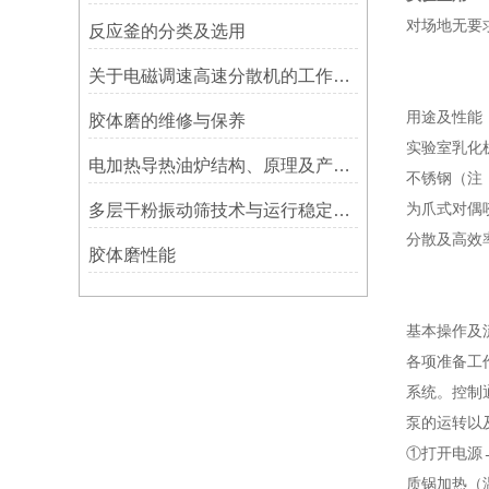
对场地无要
反应釜的分类及选用
关于电磁调速高速分散机的工作原理你都了解多少
用途及性能
胶体磨的维修与保养
实验室乳化
电加热导热油炉结构、原理及产品使用特点
不锈钢（注
为爪式对偶
多层干粉振动筛技术与运行稳定性方法
分散及高效
胶体磨性能
基本操作及
各项准备工
系统。控制
泵的运转以
①打开电源
质锅加热（