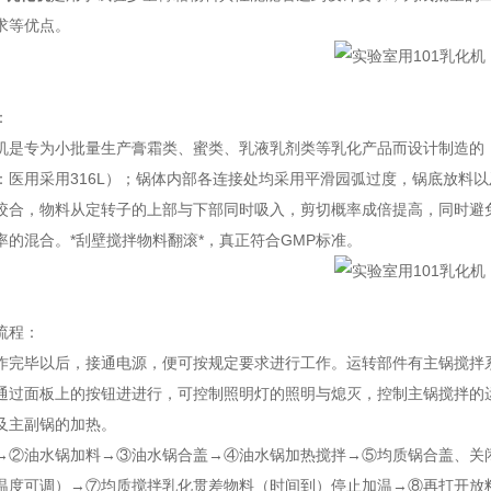
求等优点。
：
机是专为小批量生产膏霜类、蜜类、乳液乳剂类等乳化产品而设计制造的
：医用采用316L）；锅体内部各连接处均采用平滑园弧过度，锅底放料
咬合，物料从定转子的上部与下部同时吸入，剪切概率成倍提高，同时避
率的混合。*刮壁搅拌物料翻滚*，真正符合GMP标准。
流程：
作完毕以后，接通电源，便可按规定要求进行工作。运转部件有主锅搅拌
通过面板上的按钮进进行，可控制照明灯的照明与熄灭，控制主锅搅拌的
及主副锅的加热。
→②油水锅加料→③油水锅合盖→④油水锅加热搅拌→⑤均质锅合盖、关
温度可调）→⑦均质搅拌乳化贯差物料（时间到）停止加温→⑧再打开放