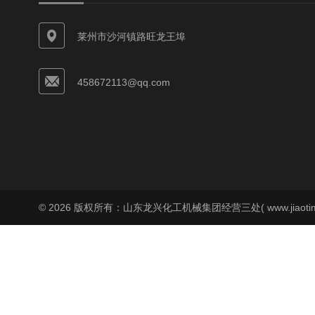
莱州市沙河镇路旺龙王埠
458672113@qq.com
© 2026 版权所有：山东龙兴化工机械集团经营三处( www.jiaoti