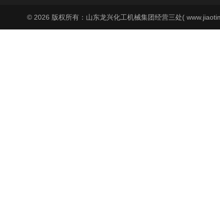
© 2026 版权所有：山东龙兴化工机械集团经营三处( www.jiaoti