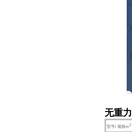
无重力
3
型号/ 规格m