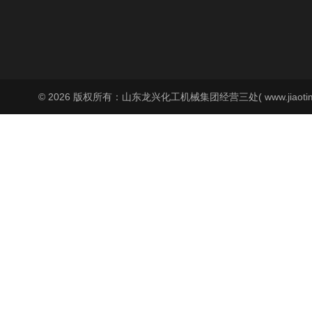
© 2026 版权所有：山东龙兴化工机械集团经营三处( www.jiaoti