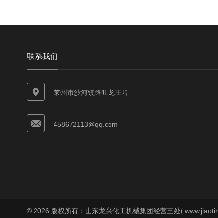
联系我们
莱州市沙河镇路旺龙王埠
458672113@qq.com
© 2026 版权所有：山东龙兴化工机械集团经营三处( www.jiaoti