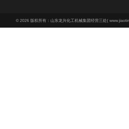
© 2026 版权所有：山东龙兴化工机械集团经营三处( www.jiaoti