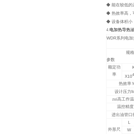
◆ 能在较低
◆ 热效率高，
◆ 设备体积
4.
电加热导热
WDR系列电
规
参数
额定功
率
X10
热效率
设计压力
zui高工作
温控精度
进出油管口
L
外形尺
W