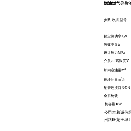
燃油燃气导热
参数 数据 型号
额定热功率KW
热效率％≥
设计压力MPa
介质zui高温度℃
3
炉内容油量m
3
循环油量m
/h
配管连接口径DN
全系统装
机容量 KW
公司本着诚信
州路旺龙王埠