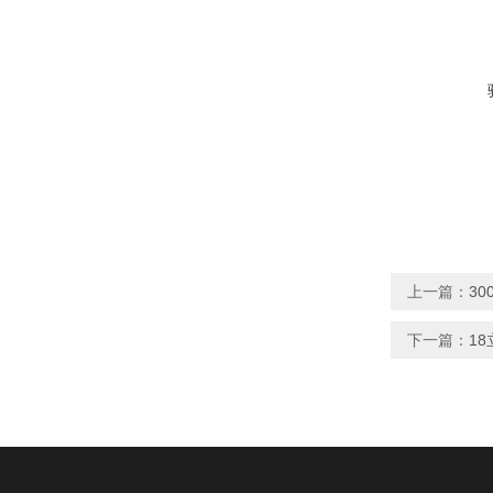
上一篇：
3
下一篇：
1