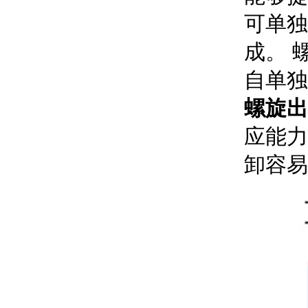
可单独
成。
自单独
螺旋出
应能
卸容易