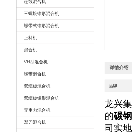
连续混合机
三螺旋锥形混合机
螺带式锥形混合机
上料机
混合机
VH型混合机
详情介绍
螺带混合机
双螺旋混合机
品牌
双螺旋锥形混合机
龙兴集
无重力混合机
的
碳钢
犁刀混合机
司实地