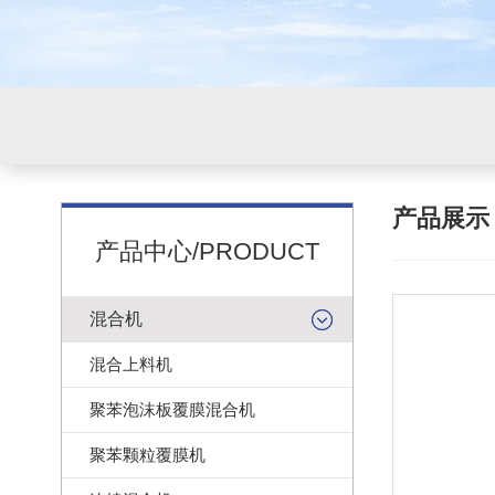
产品展
产品中心/PRODUCT
混合机
混合上料机
聚苯泡沫板覆膜混合机
聚苯颗粒覆膜机