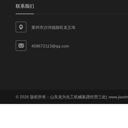
联系我们
莱州市沙河镇路旺龙王埠
458672113@qq.com
© 2026 版权所有：山东龙兴化工机械集团经营三处( www.jiaoti