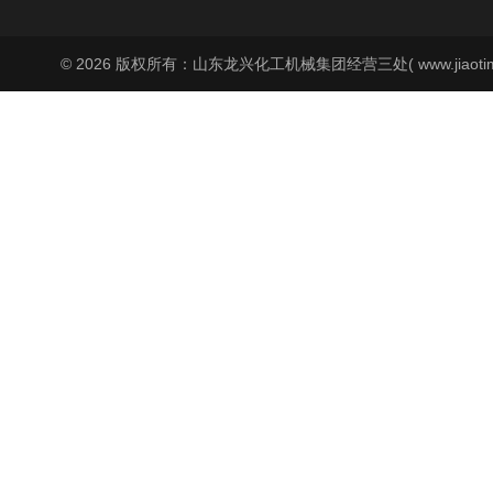
© 2026 版权所有：山东龙兴化工机械集团经营三处( www.jiaoti