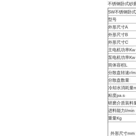
不锈钢卧式砂
SW不
型号
外形尺寸A
外形尺寸B
外形尺寸C
主电机功率Kw
泵电机功率Kw
筒体容积L
分散盘转速r/mi
分散盘数量
冷却水消耗量m³
粘度pa.s
研磨介质装料
进料能力I/min
重量Kg
外形尺寸mm