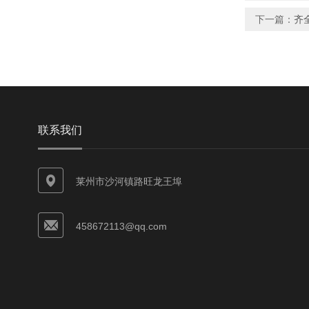
下一篇：
齐
联系我们
莱州市沙河镇路旺龙王埠
458672113@qq.com