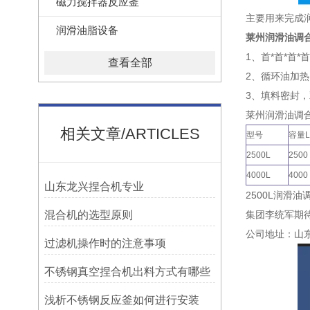
磁力搅拌器反应釜
主要用来完成润
润滑油脂设备
莱州润滑油调
1、首*首*首
查看全部
2、循环油加
3、填料密封
莱州润滑油调
相关文章/ARTICLES
型号
容量L
2500L
2500
4000L
4000
山东龙兴捏合机专业
2500L润滑油
混合机的选型原则
集团李统军期
公司地址：山
过滤机操作时的注意事项
不锈钢真空捏合机出料方式有哪些
浅析不锈钢反应釜如何进行安装