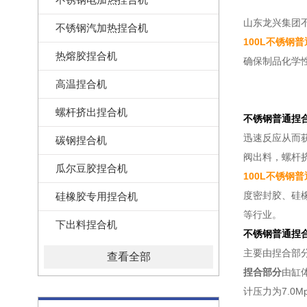
山东龙兴集团
不锈钢汽加热捏合机
100L不锈钢
热熔胶捏合机
确保制品化学
高温捏合机
螺杆挤出捏合机
不锈钢普通捏
迅速反应从而
碳钢捏合机
阀出料，螺杆
瓜尔豆胶捏合机
100L不锈钢
度密封胶、硅
硅橡胶专用捏合机
等行业。
下出料捏合机
不锈钢普通捏
主要由捏合部
查看全部
捏合部分
由缸
计压力为7.0M