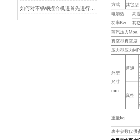
方式
其它型
如何对不锈钢捏合机进首先进行维护保养
电加热
高
功率Kw
其
蒸汽压力Mpa
真空型真空度
压力型压力MP
普通
外型
尺寸
mm
真空
重量kg
表中参数仅供