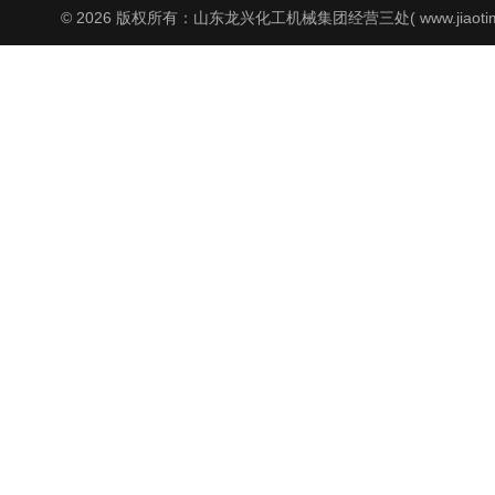
© 2026 版权所有：山东龙兴化工机械集团经营三处( www.jiaoti