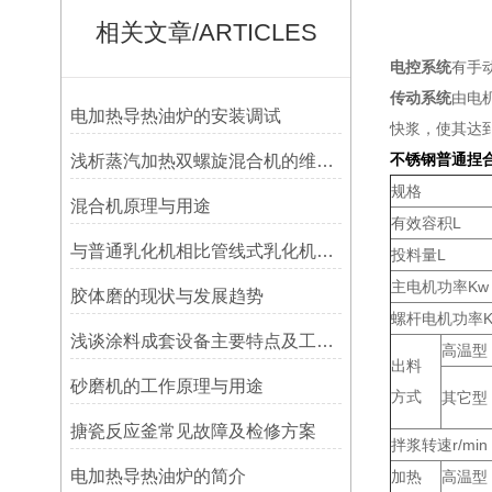
相关文章/ARTICLES
电控系统
有手
传动系统
由电
电加热导热油炉的安装调试
快浆，使其达
不锈钢普通捏
浅析蒸汽加热双螺旋混合机的维护保养
规格
混合机原理与用途
有效容积L
与普通乳化机相比管线式乳化机有哪些优点
投料量L
主电机功率Kw
胶体磨的现状与发展趋势
螺杆电机功率K
浅谈涂料成套设备主要特点及工艺流程
高温型
出料
砂磨机的工作原理与用途
方式
其它型
搪瓷反应釜常见故障及检修方案
拌浆转速r/min
电加热导热油炉的简介
加热
高温型