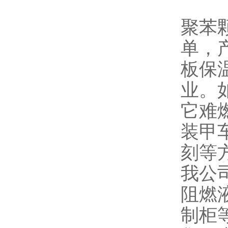
聚苯
单，
板保
业。
它难
装甲
刻等
我公
阻燃
制柜