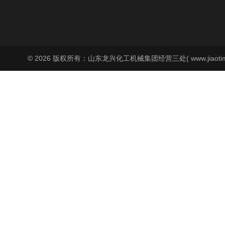
© 2026 版权所有：山东龙兴化工机械集团经营三处( www.jiaoti