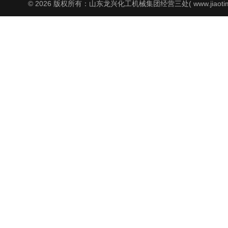
© 2026 版权所有：山东龙兴化工机械集团经营三处( www.jiaoti