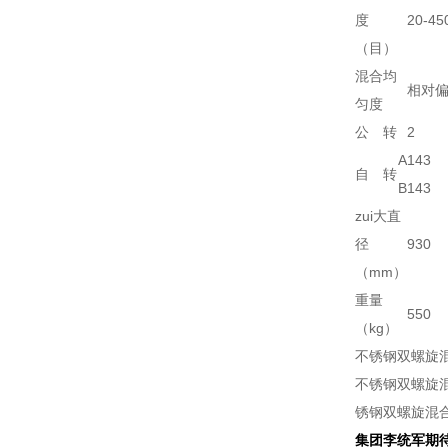
度
20-45
（目）
混合均
相对偏
匀度
公 转
2
A
143
自 转
B
143
zui大直
径
930
（mm）
重量
550
（kg）
不锈钢双螺旋混
不锈钢双螺旋混
锈钢双螺旋混合
集团李统军期