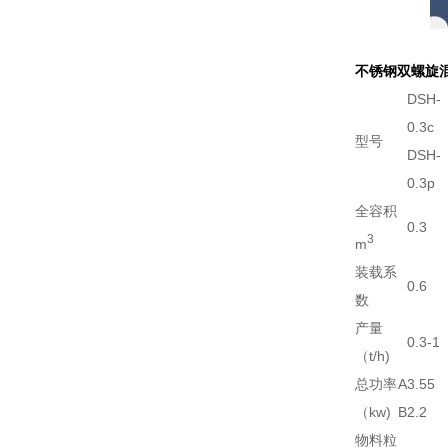
不锈钢双螺旋
DSH-
0.3c
型号
DSH-
0.3p
全容积
0.3
3
m
装载系
0.6
数
产量
0.3-1
（t/h)
总功率
A
3.55
（kw)
B
2.2
物料粒