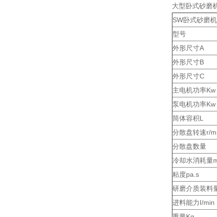
大型卧式砂磨
SW
型号
外形尺寸A
外形尺寸B
外形尺寸C
主电机功率Kw
泵电机功率Kw
筒体容积L
分散盘转速r/mi
分散盘数量
冷却水消耗量m
粘度pa.s
研磨介质装料
进料能力I/min
重量Kg