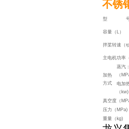
不锈
型 
容量（L）
拌桨转速（rp
主电机功率（
蒸汽
（MP
加热
方式
电加
（kw)
真空度（MPa
压力（MPa)
重量（kg)