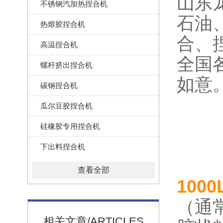
山东
不锈钢汽加热捏合机
石油
热熔胶捏合机
合、
高温捏合机
全国
螺杆挤出捏合机
如意
碳钢捏合机
瓜尔豆胶捏合机
硅橡胶专用捏合机
下出料捏合机
查看全部
100
（通
相关文章/ARTICLES