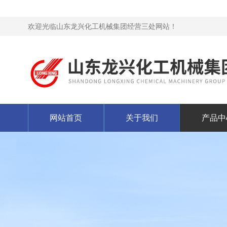
欢迎光临山东龙兴化工机械集团经营三处网站！
网站首页
关于我们
产品中