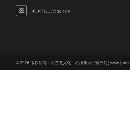
458672113@qq.com
© 2026 版权所有：山东龙兴化工机械集团经营三处( www.jiaoti