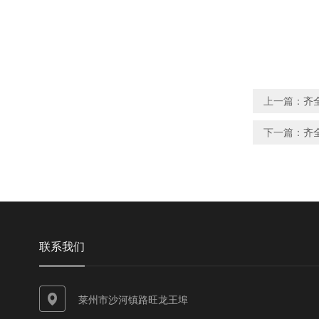
上一篇：
齐
下一篇：
齐
联系我们
莱州市沙河镇路旺龙王埠