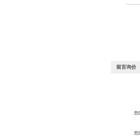
留言询价
您
您