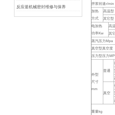
拌浆转速r/min
反应釜机械密封维修与保养
加热
高温型
方式
其它型
电加热
高
功率Kw
其
蒸汽压力Mpa
真空型真空度
压力型压力MP
普通
外型
尺寸
mm
真空
重量kg