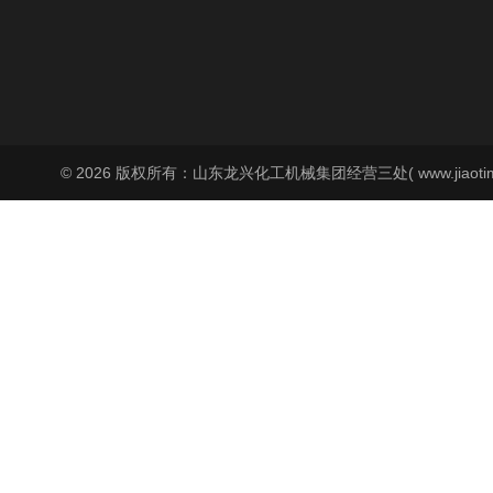
© 2026 版权所有：山东龙兴化工机械集团经营三处( www.jiaoti