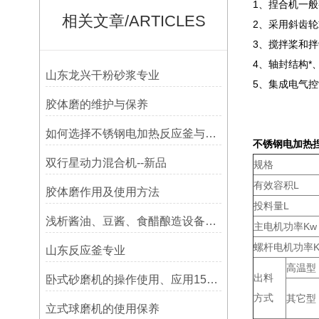
1、捏合机一
相关文章/ARTICLES
2、采用斜齿
3、搅拌桨和拌
4、轴封结构
山东龙兴干粉砂浆专业
5、集成电气
胶体磨的维护与保养
如何选择不锈钢电加热反应釜与蒸汽加热反应釜
不锈钢电加热
双行星动力混合机--新品
规格
有效容积L
胶体磨作用及使用方法
投料量L
浅析酱油、豆酱、食醋酿造设备生产线的工艺
主电机功率Kw
螺杆电机功率K
山东反应釜专业
高温型
出料
卧式砂磨机的操作使用、应用15853548638
方式
其它型
立式球磨机的使用保养