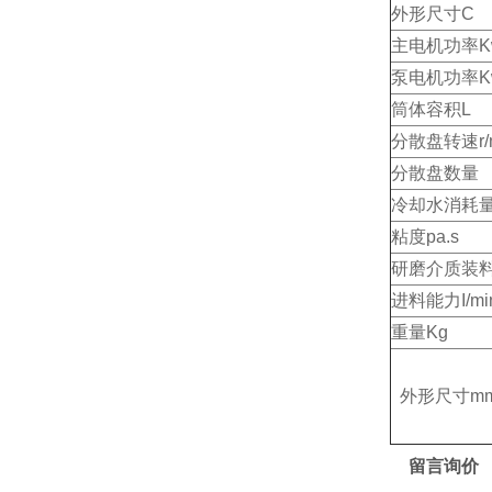
外形尺寸C
主电机功率K
泵电机功率K
筒体容积L
分散盘转速r/m
分散盘数量
冷却水消耗量m
粘度pa.s
研磨介质装
进料能力I/mi
重量Kg
外形尺寸m
留言询价