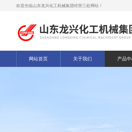
欢迎光临山东龙兴化工机械集团经营三处网站！
网站首页
关于我们
产品中