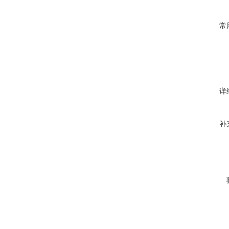
常
详
补