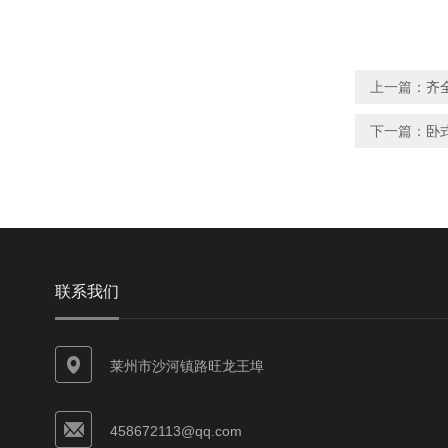
上一篇：
齐
下一篇：
卧
联系我们
莱州市沙河镇路旺龙王埠
458672113@qq.com