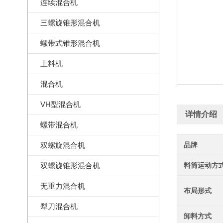
连续混合机
三螺旋锥形混合机
螺带式锥形混合机
上料机
混合机
VH型混合机
详情介绍
螺带混合机
双螺旋混合机
品牌
双螺旋锥形混合机
料筒运动方
无重力混合机
布局形式
犁刀混合机
卸料方式