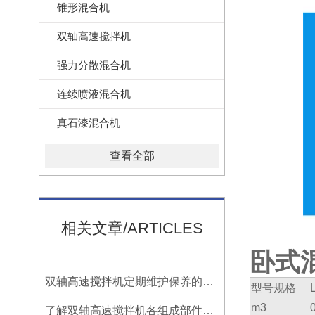
锥形混合机
双轴高速搅拌机
强力分散混合机
连续喷液混合机
真石漆混合机
查看全部
相关文章/ARTICLES
卧式
双轴高速搅拌机定期维护保养的规范方法解析
型号规格
m3
了解双轴高速搅拌机各组成部件功能特点才能更好的使用它