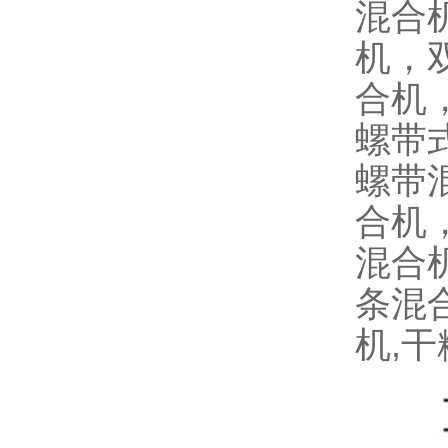
混合
机，
合机
螺带
螺带
合机
混合
条混
机,