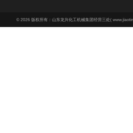
© 2026 版权所有：山东龙兴化工机械集团经营三处( www.jiaoti