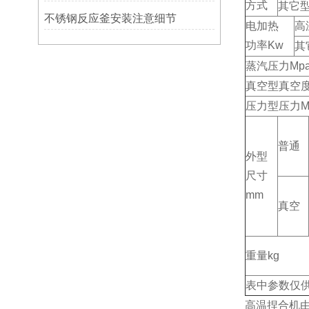
方式
其它
不锈钢反应釜安装注意细节
电加热
高
功率Kw
其
蒸汽压力Mp
真空型真空
压力型压力M
普通
外型
尺寸
mm
真空
重量kg
表中参数仅
高温捏合机