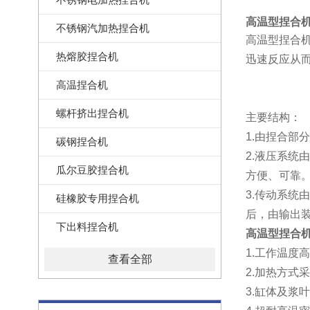
高温型捏合
不锈钢汽加热捏合机
高温型捏合
热熔胶捏合机
迅速反应从
高温捏合机
螺杆挤出捏合机
主要结构：
1.由捏合
碳钢捏合机
2.液压系
瓜尔豆胶捏合机
方便、可靠
3.传动系
硅橡胶专用捏合机
后，由输出
下出料捏合机
高温型捏合
1.工作温度
查看全部
2.加热方式
3.缸体及浆