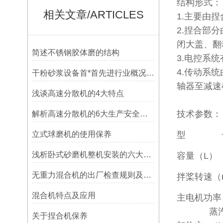
结构形式：
相关文章/ARTICLES
1.主要由
2.捏合部
闭大盖、翻
简述不锈钢胶体磨的结构
3.电控系
4.传动系
干粉砂浆设备首*首先进行业概况、生产设备流程
轴器至减速
浅谈高速分散机的4大特点
技术参数：
解析高速分散机的6大生产安全注意事项
立式球磨机的使用保养
型 
浅析卧式砂磨机整机安装的六大要点
容量（L）
无重力混合机的出厂检查规则及操作维护
拌桨转速（r
混合机特点及应用
主电机功率（
蒸
关于捏合机保养