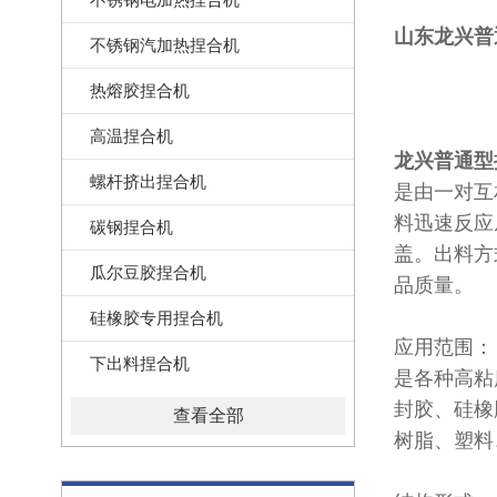
山东
龙兴普
不锈钢汽加热捏合机
热熔胶捏合机
高温捏合机
龙兴普通型
螺杆挤出捏合机
是由一对互
料迅速反应
碳钢捏合机
盖。出料方
瓜尔豆胶捏合机
品质量。
硅橡胶专用捏合机
应用范围：
下出料捏合机
是各种高粘
封胶、硅橡
查看全部
树脂、塑料