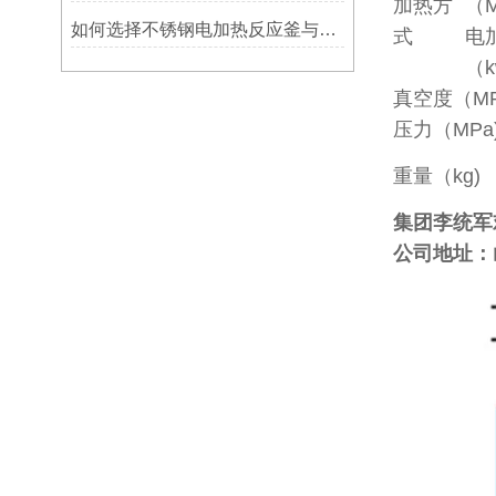
加热方
（M
如何选择不锈钢电加热反应釜与蒸汽加热反应釜
式
电
（k
真空度（MP
压力（MPa
重量（kg)
集团李统军
公司地址：