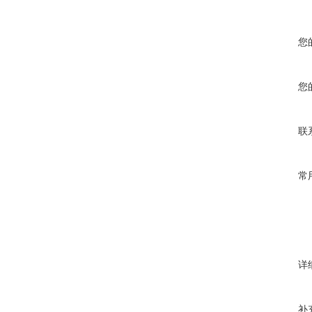
您
您
联
常
详
补