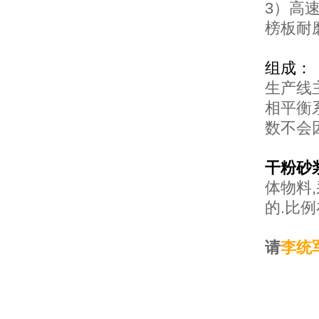
3）高
榜板耐
组成：
生产线
相平衡
数不会
干粉砂
体物料
的.比
请
李统