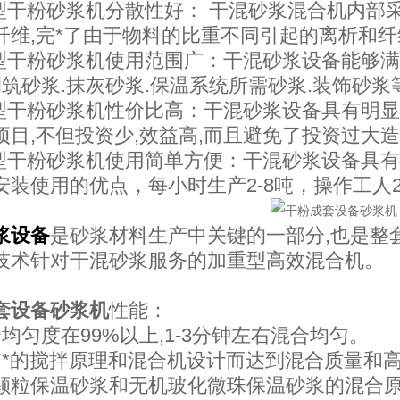
易型干粉砂浆机分散性好： 干混砂浆混合机内部
纤维,完*了由于物料的比重不同引起的离析和
易型干粉砂浆机使用范围广：干混砂浆设备能够
:砌筑砂浆.抹灰砂浆.保温系统所需砂浆.装饰砂
易型干粉砂浆机性价比高：干混砂浆设备具有明
项目,不但投资少,效益高,而且避免了投资过大
易型干粉砂浆机使用简单方便：干混砂浆设备具有
安装使用的优点，每小时生产2-8吨，操作工人
浆设备
是砂浆材料生产中关键的一部分,也是整套
技术针对干混砂浆服务的加重型高效混合机。
套设备砂浆机
性能：
均匀度在99%以上,1-3分钟左右混合均匀。
有*的搅拌原理和混合机设计而达到混合质量和
颗粒保温砂浆和无机玻化微珠保温砂浆的混合