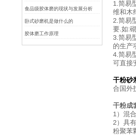
1.简
食品级胶体磨的现状与发展分析
维和木
2.简
卧式砂磨机是做什么的
要.如
胶体磨工作原理
3.简
的生产
4.简
可直接
干粉砂
合国外
干粉成
1）
混合
2）具
粉聚苯