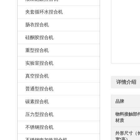
夹套循环水捏合机
肠衣捏合机
硅酮胶捏合机
重型捏合机
实验室捏合机
真空捏合机
详情介绍
普通型捏合机
碳素捏合机
品牌
压力型捏合机
物料接触部
材质
不锈钢捏合机
外形尺寸（长
宽*高）
不锈钢电加热捏合机