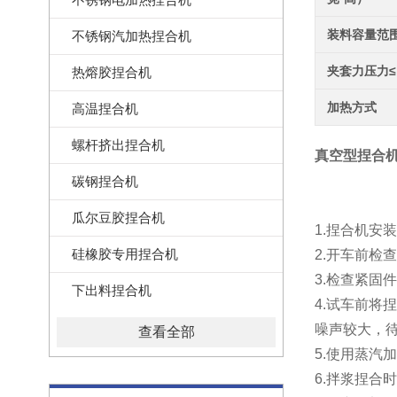
装料容量范
不锈钢汽加热捏合机
夹套力压力≤
热熔胶捏合机
加热方式
高温捏合机
螺杆挤出捏合机
真空型捏合
碳钢捏合机
瓜尔豆胶捏合机
1.捏合机安
硅橡胶专用捏合机
2.开车前检
3.检查紧
下出料捏合机
4.
试车前将捏
噪声较大，
查看全部
5.使用蒸
6.拌浆捏合