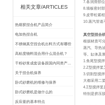
7.
各润滑部位
相关文章/ARTICLES
8.墙板密封
9.
皮带松紧程
10.蒸汽管
热熔胶捏合机产品简介
电加热捏合机
真空型捏合
根据材质可
不锈钢真空捏合机出料方式有哪些
蒸汽、导热
高粘度物料混合用什么混合机？
等。缸体及
1.鱼尾型搅
干粉砂浆成套设备跟国内同类产品相比显著的优点
2.Z型搅拌
关于捏合机保养
3.切割型
大都采用二
卧式砂磨机的维修与保养
4.Σ型搅
卧式砂磨机是做什么的
特别是挤压
反应釜的基本特点