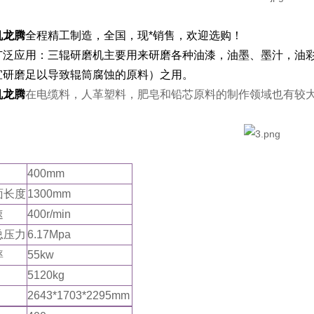
机龙腾
全程精工制造，全国，现*销售，欢迎选购！
广泛应用：三辊研磨机主要用来研磨各种油漆，油墨、墨汁，油
宜研磨足以导致辊筒腐蚀的原料）之用。
机龙腾
在电缆料，人革塑料，肥皂和铅芯原料的制作领域也有较
400mm
面长度
1300mm
速
400r/min
总压力
6.17Mpa
率
55kw
5120kg
2643*1703*2295mm