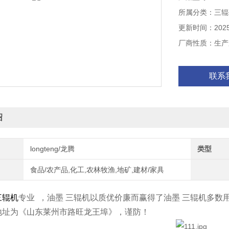
所属分类：三辊
更新时间：2025-
厂商性质：生产
联系
绍
longteng/龙腾
类型
食品/农产品,化工,农林牧渔,地矿,建材/家具
三辊机
专业 ，油墨 三辊机以质优价廉而赢得了油墨 三辊机多数
地址为《山东莱州市路旺龙王埠》，谨防！