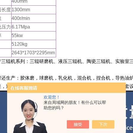
400mm
面长度
1300mm
速
400r/min
总压力
6.17Mpa
率
55kw
5120kg
2643*1703*2295mm
产三辊机系列：三辊研磨机、液压三辊机、陶瓷三辊机、实验室三
时还生产：胶体磨，球磨机，乳化机，混合机，捏合机，导热油
釜，过滤机，振动筛，涂料成套设备，干粉砂浆设备，化工成套
欢迎您！
来自局域网的朋友！有什么可以帮
助您的吗？