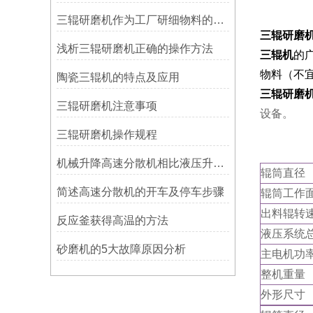
三辊研磨机作为工厂研细物料的主要设备，它的维护和保养一定要细致
三辊研磨
浅析三辊研磨机正确的操作方法
三辊机
的
物料（不
陶瓷三辊机的特点及应用
三辊研磨
三辊研磨机注意事项
设备。
三辊研磨机操作规程
机械升降高速分散机相比液压升降分散机的优点
辊筒直径
简述高速分散机的开车及停车步骤
辊筒工作
出料辊转
反应釜获得高温的方法
液压系统
砂磨机的5大故障原因分析
主电机功
整机重量
外形尺寸