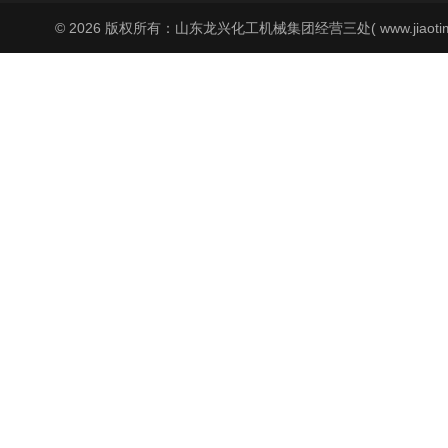
© 2026 版权所有：山东龙兴化工机械集团经营三处( www.jiaoti