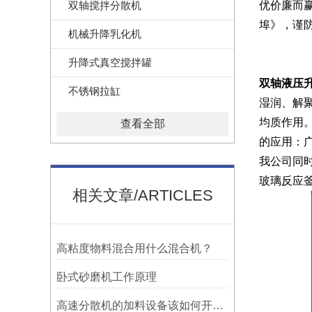
双轴搅拌分散机
优价廉而
埠》，谨
机械升降乳化机
升降式真空搅拌罐
双轴液压
不锈钢拉缸
湿润、解聚
均质作用
查看全部
的应用：
我公司同
玻璃反应
相关文章/ARTICLES
高粘度物料混合用什么混合机？
卧式砂磨机工作原理
高速分散机的加料设备该如何开启？