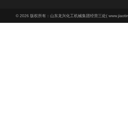
© 2026 版权所有：山东龙兴化工机械集团经营三处( www.jiaoti