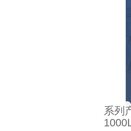
系列产
1000L