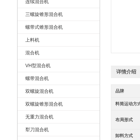
连续混合机
三螺旋锥形混合机
螺带式锥形混合机
上料机
混合机
VH型混合机
详情介绍
螺带混合机
双螺旋混合机
品牌
双螺旋锥形混合机
料筒运动方
无重力混合机
布局形式
犁刀混合机
卸料方式