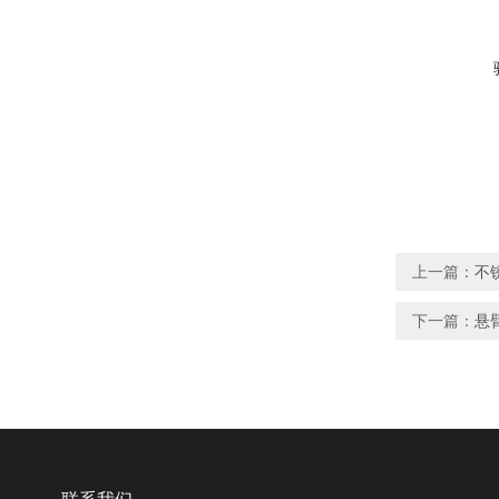
上一篇：
不
下一篇：
悬