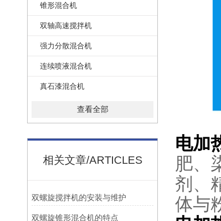
锥形混合机
双轴高速搅拌机
强力分散混合机
连续喷液混合机
真石漆混合机
查看全部
电加
相关文章/ARTICLES
肥、
剂、
双螺旋搅拌机的安装与维护
体与
双螺旋锥形混合机的特点