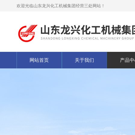
欢迎光临山东龙兴化工机械集团经营三处网站！
网站首页
关于我们
产品中