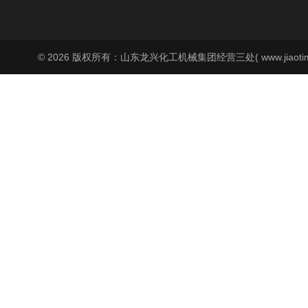
© 2026 版权所有：山东龙兴化工机械集团经营三处( www.jiaoti