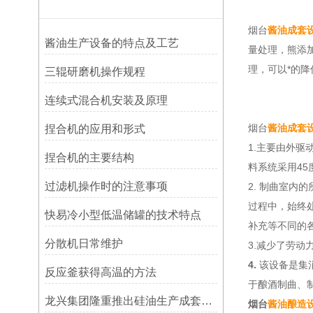
烟台
酱油成套
酱油生产设备的特点及工艺
量处理，熊添
理，可以*的
三辊研磨机操作规程
连续式混合机安装及原理
烟台
酱油成套
捏合机的应用和形式
1.主要由外
捏合机的主要结构
料系统采用4
过滤机操作时的注意事项
2. 制曲室
过程中，始终处
快易冷小型低温储罐的技术特点
补充等不同的
分散机日常维护
3.减少了劳
4.
该设备是集
反应釜获得高温的方法
于酿酒制曲、制
龙兴集团隆重推出硅油生产成套设备
烟台
酱油酿造