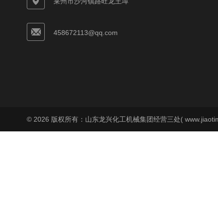
莱州市沙河镇路旺龙王埠
458672113@qq.com
© 2026 版权所有：山东龙兴化工机械集团经营三处( www.jiaoti