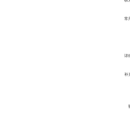
联
常
详
补