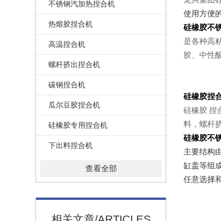
不锈钢汽加热捏合机
使用方便
热熔胶捏合机
硅橡胶不
是各种高
高温捏合机
胶、中性
螺杆挤出捏合机
碳钢捏合机
硅橡胶捏
瓜尔豆胶捏合机
硅橡胶 
料，螺杆
硅橡胶专用捏合机
硅橡胶不
下出料捏合机
主要结构
缸盖等组
查看全部
任意选择
相关文章/ARTICLES