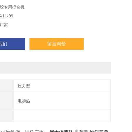
胶专用捏合机
11-09
厂家
我们
留言询价
压力型
电加热
，适应性强，用途广泛，
,属于低能耗,高产量,操作简单,