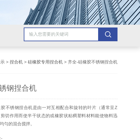
展示
>
捏合机
>
硅橡胶专用捏合机
> 齐全-硅橡胶不锈钢捏合机
锈钢捏合机
橡胶不锈钢捏合机是由一对互相配合和旋转的叶片（通常呈Z
烈剪切作用而使半干状态的或橡胶状粘稠塑料材料能使物料迅
均匀的混合搅拌。
-