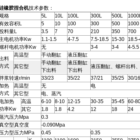
硅橡胶捏合机
技术参数：
规格
5L
10L
100L
300L
500L
1000
有效容积L
5
10
100
300
500
1000
投料量L
3.5
7
70
210
350
700
主电机功率Kw
1.1-1.5
4-7.5
7.5-18.5
15-30
18.5-
螺杆电机功率Kw
无
3-4
3-4
4-5.5
高温型
手动翻缸
液压翻缸
出料
手动翻缸
液压翻缸
方式
其它型
液压翻缸、螺杆出料
下出料
下出料
拌浆转速r/min
33/23
35/22
37/21
35/25
30/1
加热
高温型
无
电
方式
其它型
电、蒸汽
电加热
高温
6-10
8-10
12-15
30-35
35-45
60-8
功率Kw
其它
1.8
1.8
4.2
12
18
24
蒸汽压力Mpa
0.3
真空型真空度
-0.090Mpa
压力型压力MPa
0.45
0.35