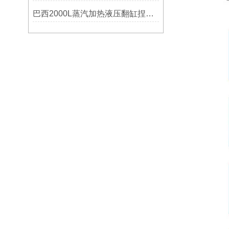
巴西2000L蒸汽加热液压翻缸捏合机