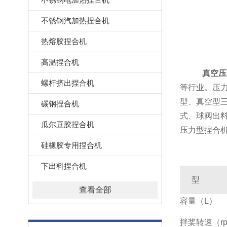
不锈钢汽加热捏合机
热熔胶捏合机
高温捏合机
真空压
螺杆挤出捏合机
等行业。压
型、真空型
碳钢捏合机
式、球阀出
瓜尔豆胶捏合机
压力型捏合
硅橡胶专用捏合机
下出料捏合机
型 
查看全部
容量（L）
拌桨转速（r