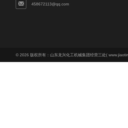
458672113@qq.com
© 2026 版权所有：山东龙兴化工机械集团经营三处( www.jiaoti