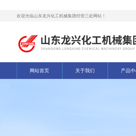
欢迎光临山东龙兴化工机械集团经营三处网站！
网站首页
关于我们
产品中