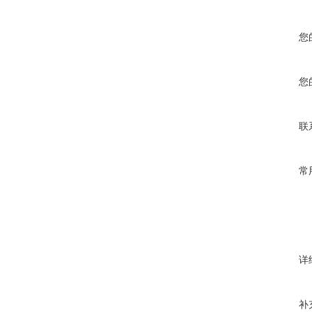
您
您
联
常
详
补