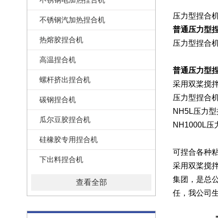
压力型捏合
不锈钢汽加热捏合机
普通压力型
热熔胶捏合机
压力型捏合机
高温捏合机
普通压力型
螺杆挤出捏合机
采用双桨搅
压力型捏合
碳钢捏合机
NH5L压力
瓜尔豆胶捏合机
NH1000L
硅橡胶专用捏合机
可
捏合各种
下出料捏合机
采用双桨搅
集团，是总
查看全部
任，我公司生