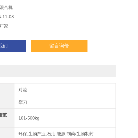
混合机
11-08
厂家
我们
留言询价
对流
犁刀
量范
101-500kg
环保,生物产业,石油,能源,制药/生物制药