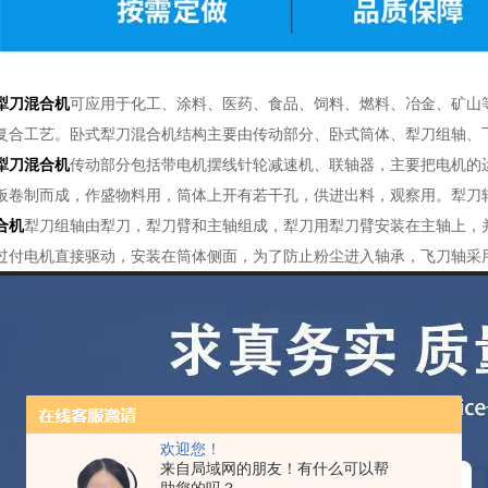
犁刀混合机
可应用于化工、涂料、医药、食品、饲料、燃料、冶金、矿山
复合工艺。卧式犁刀混合机结构主要由传动部分、卧式筒体、犁刀组轴、
犁刀混合机
传动部分包括带电机摆线针轮减速机、联轴器，主要把电机的
板卷制而成，作盛物料用，筒体上开有若干孔，供进出料，观察用。犁刀
合机
犁刀组轴由犁刀，犁刀臂和主轴组成，犁刀用犁刀臂安装在主轴上，
过付电机直接驱动，安装在筒体侧面，为了防止粉尘进入轴承，飞刀轴采
欢迎您！
来自局域网的朋友！有什么可以帮