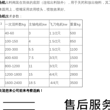
合机
出料阀装在筒体的底部（连续出料除外），用于关闭和放出物料，其
体圆周上，喷嘴采用农用喷头，喷散效果好。
合机
技
术参数：
3
一次混料数kg
主轴电机kw
飞刀电机kw
重量kg
m
40-60
3
1.1/2只
500
100-150
4
1.5/2只
850
200-300
5.5
1.5/2只
1100
400-600
7.5
3/3只
1500
800-1200
11
3/3只
2200
1200-1800
15
4/4只
2800
1600-2400
18.5
4/4只
3500
欢迎您来公司前来考察选购！