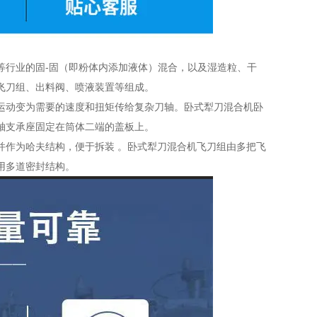
等行业的固-固（即粉体内添加液体）混合，以及湿造粒、干
飞刀组、出料阀、喷液装置等组成。
运动变为需要的速度和扭矩传给复杂刀轴。卧式犁刀混合机卧
轴支承座固定在筒体二端的盖板上。
并作为哈夫结构，便于拆装 。卧式犁刀混合机飞刀组由多把飞
用多道密封结构。