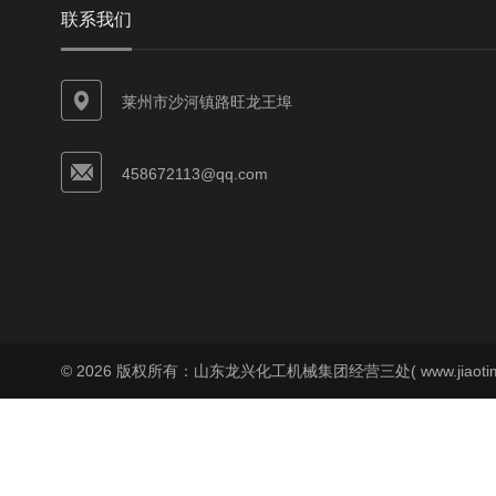
联系我们
莱州市沙河镇路旺龙王埠
458672113@qq.com
© 2026 版权所有：山东龙兴化工机械集团经营三处( www.jiaoti