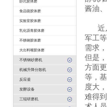
卧式胶体磨
酱油、
食品级胶体磨
实验室胶体磨
近几
乳化沥青胶体磨
军工等
不锈钢胶体磨
需求，
大出料嘴胶体磨
但是，
不锈钢砂磨机
方面更
机械升降分散机
等，基
反应釜
度大，
发酵设备
难得到
三辊研磨机
术人员